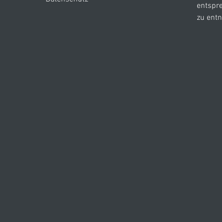
entspr
zu ent