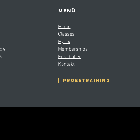
Menü
Home
Classes
Hyrox
Memberships
.de
Fussballer
4
Kontakt
Probetraining