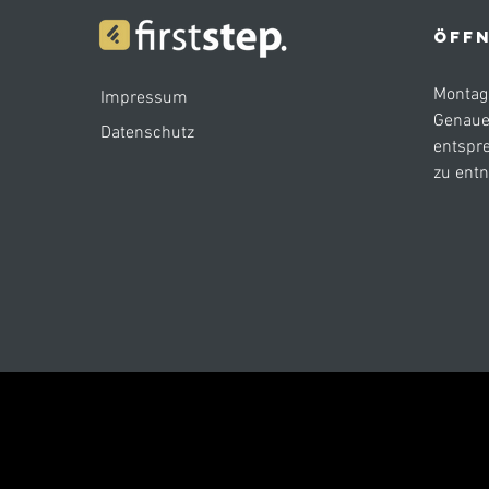
ÖFFN
Montag 
Impressum
Genaue
Datenschutz
entspr
zu ent