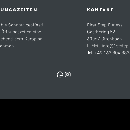
UNGSZEITEN
KONTAKT
bis Sonntag geöffnet!
First Step Fitness
 Öffnungszeiten sind
Goethering 52
echend dem Kursplan
63067 Offenbach
nehmen.
E-Mail:
info@1ststep
Tel:
+49 163 804 883