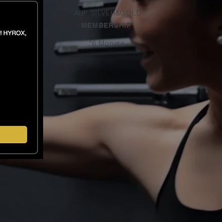
AUF SILVER&GOLD
MEMBERSHIP*
*6 Monate