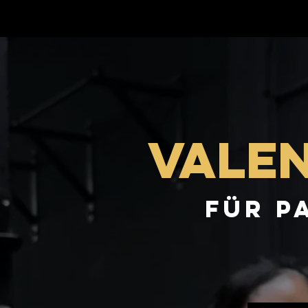
Vale
für p