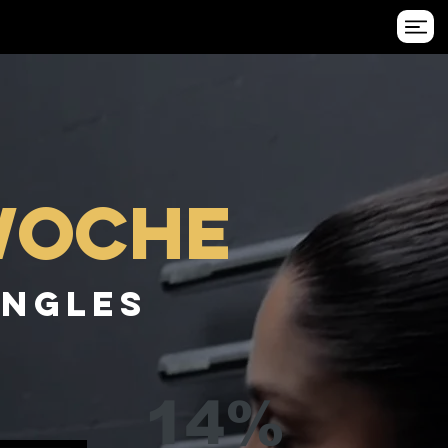
woche
ingles
14%